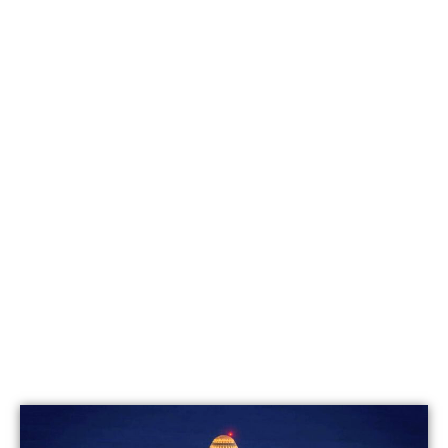
مهما كان ما تطلبه ، ستجده في متناول 
يدك!