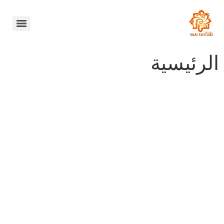
الرئيسية
عش شمس برشلونة